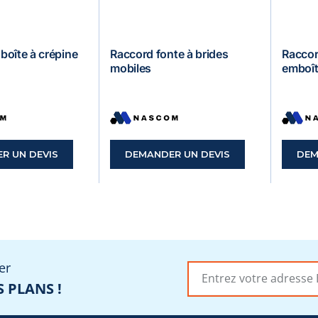
– boîte à crépine
Raccord fonte à brides
Raccor
mobiles
emboît
R UN DEVIS
DEMANDER UN DEVIS
DEM
er
 PLANS !