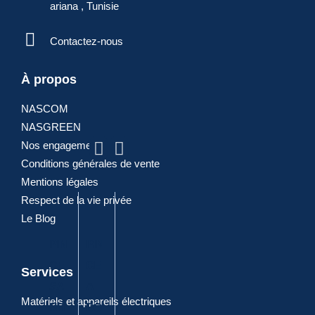
ariana , Tunisie
Contactez-nous
À propos
ARTICLES
NASCOM
NASGREEN
POPULAIRES
Nos engagements
Conditions générales de vente
Mentions légales
Respect de la vie privée
Le Blog
PIN
PIN
PIN
DIA
PIN
CE
CE
CE
GO
CE
Services
SA
A
A
NA
CO
Matériels et appareils électriques
NIT
BO
JOI
LE
MBI