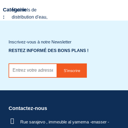
Catégorie
Matériels de
:
distribution d'eau,
ROBINETTERIE
Ajouter à la liste
Inscrivez-vous à notre Newsletter
de souhaits
RESTEZ INFORMÉ DES BONS PLANS !
Demander un
S'inscrire
devis
Contactez-nous
Rue sarajevo , immeuble al yamema -enasser -