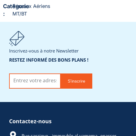
Catégorie
Réseaux Aériens
:
MT/BT
Ajouter à la liste
de souhaits
Inscrivez-vous à notre Newsletter
RESTEZ INFORMÉ DES BONS PLANS !
Demander un
devis
S'inscrire
Contactez-nous
Rue sarajevo , immeuble al yamema -enasser -