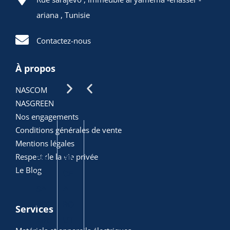
ariana , Tunisie
Contactez-nous
ARTICLES
À propos
POPULAIRES
NASCOM
NASGREEN
Nos engagements
Conditions générales de vente
Mentions légales
Respect de la vie privée
PIN
PIN
PIN
DIA
PIN
Le Blog
CE
CE
CE
GO
CE
SA
A
A
NA
CO
NIT
BO
JOI
LE
MBI
Services
AIR
UT
NT
ELE
NEE