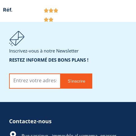
Réf.
Catégorie
Eclairage, Eclairage
:
interieur
Inscrivez-vous à notre Newsletter
Ajouter à la liste
RESTEZ INFORMÉ DES BONS PLANS !
de souhaits
S'inscrire
Demander un
devis
Contactez-nous
Rue sarajevo , immeuble al yamema -enasser -