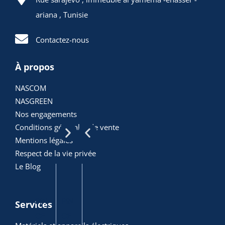
ariana , Tunisie
Contactez-nous
À propos
NASCOM
ARTICLES
NASGREEN
Nos engagements
POPULAIRES
Conditions générales de vente
Mentions légales
Respect de la vie privée
Le Blog
PIN
PIN
PIN
DIA
PIN
Services
CE
CE
CE
GO
CE