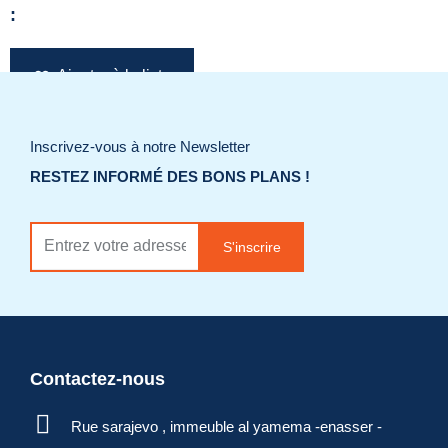
:
Ajouter à la liste
de souhaits
Inscrivez-vous à notre Newsletter
Demander un
RESTEZ INFORMÉ DES BONS PLANS !
devis
S'inscrire
Contactez-nous
Rue sarajevo , immeuble al yamema -enasser -