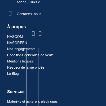
ariana , Tunisie
Contactez-nous
ARTICLES
À propos
POPULAIRES
NASCOM
NASGREEN
Nos engagements
Conditions générales de vente
Mentions légales
PIN
PIN
PIN
DIA
PIN
Respect de la vie privée
CE
CE
CE
GO
CE
Le Blog
SA
A
A
NA
CO
NIT
BO
JOI
LE
MBI
Services
AIR
UT
NT
ELE
NE
Matériels et appareils électriques
E
ON
CT
E