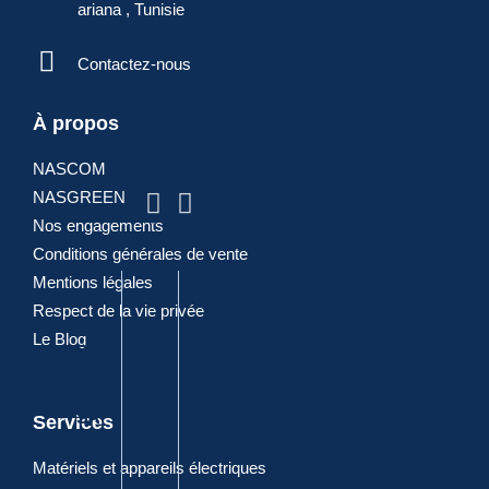
ariana , Tunisie
Contactez-nous
ARTICLES
À propos
NASCOM
POPULAIRES
NASGREEN
Nos engagements
Conditions générales de vente
Mentions légales
Respect de la vie privée
Le Blog
PIN
PIN
PIN
DIA
PIN
CE
CE
CE
GO
CE
SA
A
A
NA
CO
Services
NIT
BO
JOI
LE
MBI
Matériels et appareils électriques
AIR
UT
NT
ELE
NE