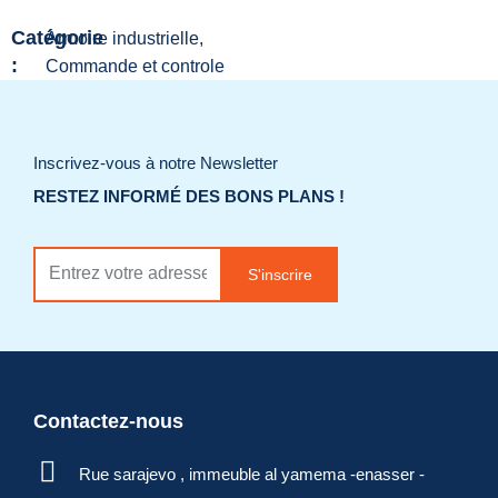
Catégorie
Armoire industrielle,
:
Commande et controle
Ajouter à la liste
de souhaits
Inscrivez-vous à notre Newsletter
RESTEZ INFORMÉ DES BONS PLANS !
Demander un
devis
S'inscrire
Contactez-nous
Rue sarajevo , immeuble al yamema -enasser -