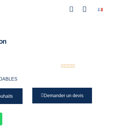
ion
DABLES
Demander un devis
ouhaits