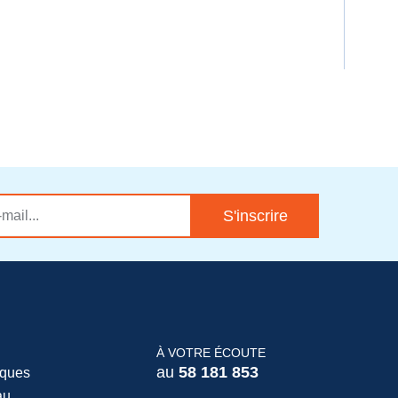
DEM
S'inscrire
À VOTRE ÉCOUTE
au
58 181 853
iques
au