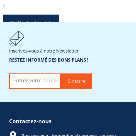
:
Ajouter à la liste
de souhaits
Inscrivez-vous à notre Newsletter
Demander un
devis
RESTEZ INFORMÉ DES BONS PLANS !
S'inscrire
Contactez-nous
Rue sarajevo , immeuble al yamema -enasser -