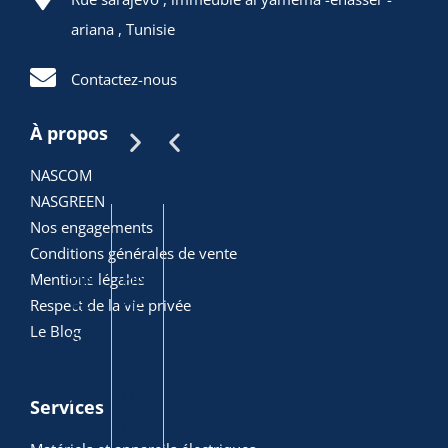
ariana , Tunisie
ARTICLES
Contactez-nous
POPULAIRES
À propos
NASCOM
NASGREEN
Nos engagements
Conditions générales de vente
PIN
PIN
PIN
DIA
PIN
Mentions légales
Respect de la vie privée
CE
CE
CE
GO
CE
Le Blog
SA
A
A
NA
CO
NIT
BO
JOI
LE
MBI
AIR
UT
NT
ELE
NEE
Services
E
ON
CT
ALL