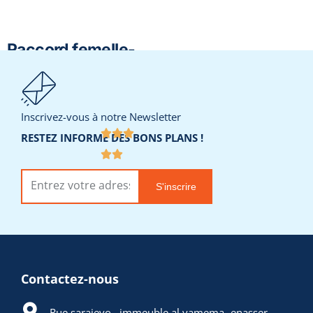
Raccord femelle-
augmenté-réduit
Inscrivez-vous à notre Newsletter
Réf.
RESTEZ INFORMÉ DES BONS PLANS !
Catégorie
RACCORDS LAITON
S'inscrire
:
Ajouter à la liste
de souhaits
Contactez-nous
Rue sarajevo , immeuble al yamema -enasser -