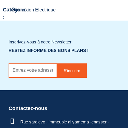
Catégorie
Connexion Electrique
:
Ajouter à la liste
de souhaits
Inscrivez-vous à notre Newsletter
RESTEZ INFORMÉ DES BONS PLANS !
Demander un
devis
S'inscrire
Contactez-nous
Rue sarajevo , immeuble al yamema -enasser -