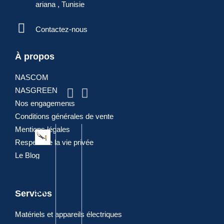
ariana , Tunisie
Contactez-nous
ARTICLES
À propos
NASCOM
POPULAIRES
NASGREEN
Nos engagements
Conditions générales de vente
Mentions légales
Respect de la vie privée
Le Blog
PIN
PIN
PIN
PIN
DIA
CE
CE
CE
CE
GO
A
CO
SA
A
NA
Services
BO
MBI
NIT
JOI
LE
Matériels et appareils électriques
UT
NE
AIR
NT
ELE