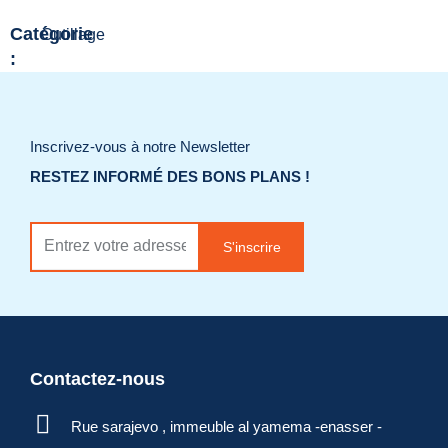
Catégorie
Outillage
:
Ajouter à la liste
de souhaits
Inscrivez-vous à notre Newsletter
RESTEZ INFORMÉ DES BONS PLANS !
Demander un
devis
S'inscrire
Contactez-nous
Rue sarajevo , immeuble al yamema -enasser -