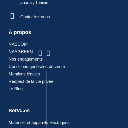
ariana , Tunisie
Contactez-nous
ARTICLES
À propos
NASCOM
POPULAIRES
NASGREEN
Nos engagements
Conditions générales de vente
Mentions légales
Respect de la vie privée
Le Blog
PIN
PIN
PIN
DIA
PIN
CE
CE
CE
GO
CE
SA
A
A
NA
CO
Services
NIT
BO
JOI
LE
MBI
Matériels et appareils électriques
AIR
UT
NT
ELE
NE