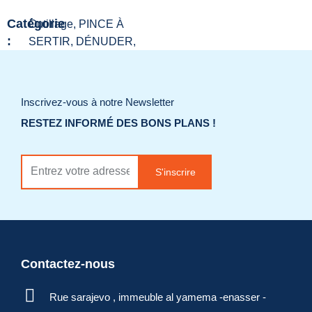
Catégorie
Outillage, PINCE À
:
SERTIR, DÉNUDER,
DÉGAINER
Ajouter à la liste
Inscrivez-vous à notre Newsletter
de souhaits
RESTEZ INFORMÉ DES BONS PLANS !
Demander un
S'inscrire
devis
Contactez-nous
Rue sarajevo , immeuble al yamema -enasser -