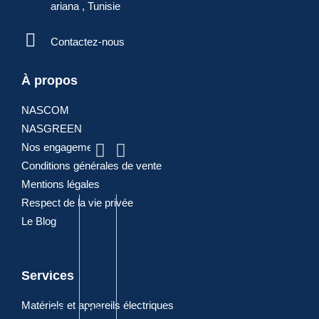
ariana , Tunisie
Contactez-nous
À propos
ARTICLES
NASCOM
NASGREEN
POPULAIRES
Nos engagements
Conditions générales de vente
Mentions légales
Respect de la vie privée
Le Blog
PIN
PIN
PIN
DIA
PIN
CE
CE
CE
GO
CE
Services
SA
A
A
NA
CO
Matériels et appareils électriques
NIT
BO
JOI
LE
MBI