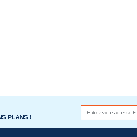
r
S PLANS !