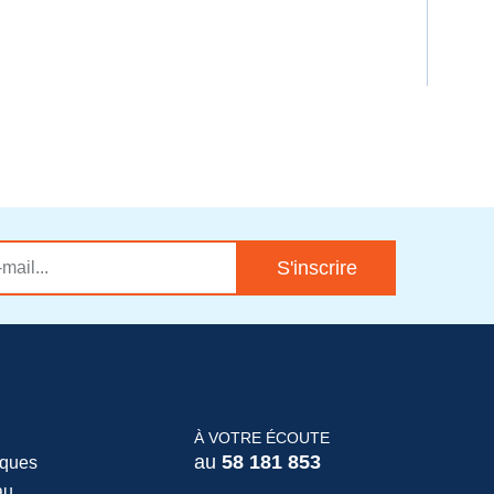
DEM
S'inscrire
À VOTRE ÉCOUTE
au
58 181 853
iques
au