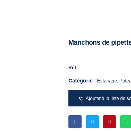
Manchons de pipett
Réf.
Catégorie :
Eclairage, Potea
Ajouter à la liste de s