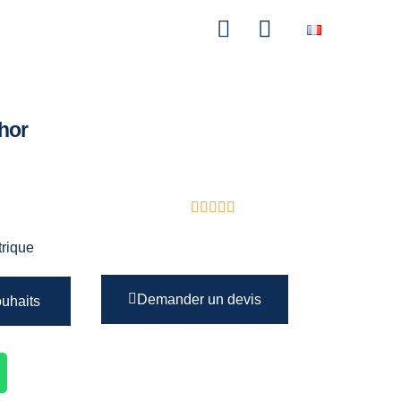
hor
rique
Demander un devis
ouhaits