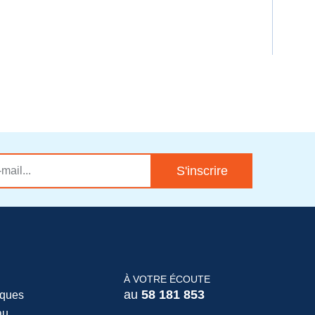
DEM
S'inscrire
À VOTRE ÉCOUTE
au
58 181 853
iques
au