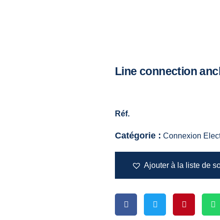
Line connection anc
Réf.
Catégorie :
Connexion Elect
Ajouter à la liste de s