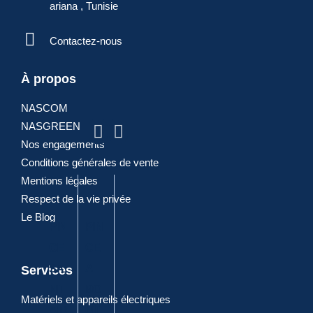
ariana , Tunisie
Contactez-nous
ARTICLES
À propos
NASCOM
POPULAIRES
NASGREEN
Nos engagements
Conditions générales de vente
Mentions légales
Respect de la vie privée
Le Blog
PIN
PIN
PIN
DIA
PIN
CE
CE
CE
GO
CE
SA
A
A
NA
CO
Services
NIT
BO
JOI
LE
MBI
Matériels et appareils électriques
AIR
UT
NT
ELE
NE