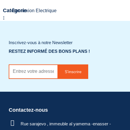
Catégorie
Connexion Electrique
:
Ajouter à la liste
de souhaits
Inscrivez-vous à notre Newsletter
RESTEZ INFORMÉ DES BONS PLANS !
Demander un
devis
S'inscrire
Contactez-nous
Rue sarajevo , immeuble al yamema -enasser -