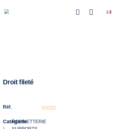
NASCOM-NASGREEN
Droit fileté
Réf.
Catégorie
ROBINETTERIE
:
SUPPORTS