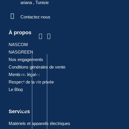
ariana , Tunisie
ARTICLES
Contactez-nous
POPULAIRES
À propos
NASCOM
NASGREEN
Nos engagements
Conditions générales de vente
Mentions légales
PIN
PIN
PIN
DIA
PIN
Respect de la vie privée
CE
CE
CE
GO
CE
Le Blog
SA
A
A
NA
CO
NIT
BO
JOI
LE
MBI
AIR
UT
NT
ELE
NE
Services
E
ON
CT
E
Matériels et appareils électriques
PO
RIQ
ALL