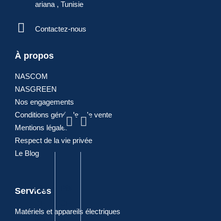
ariana , Tunisie
Contactez-nous
À propos
NASCOM
ARTICLES
NASGREEN
Nos engagements
POPULAIRES
Conditions générales de vente
Mentions légales
Respect de la vie privée
Le Blog
PIN
PIN
PIN
DIA
PIN
Services
CE
CE
CE
GO
CE
Matériels et appareils électriques
SA
A
A
NA
CO