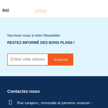
Réf.
Catégorie
Appareillage murale
:
Inscrivez-vous à notre Newsletter
RESTEZ INFORMÉ DES BONS PLANS !
Ajouter à la liste
de souhaits
S'inscrire
Demander un
devis
Contactez-nous
Rue sarajevo , immeuble al yamema -enasser -