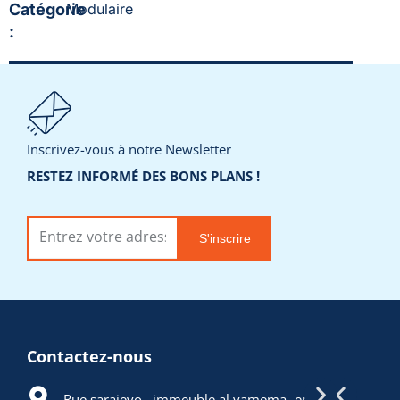
Catégorie
Modulaire
:
Ajouter à la liste de souhaits
Demander un devis
Inscrivez-vous à notre Newsletter
RESTEZ INFORMÉ DES BONS PLANS !
S'inscrire
Contactez-nous
ARTICLES POPULAIRES
Rue sarajevo , immeuble al yamema -enasser -