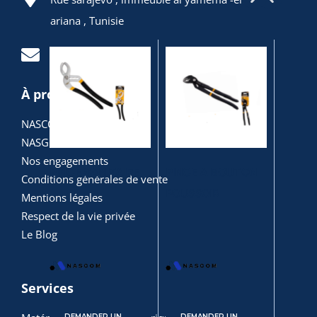
ariana , Tunisie
Contactez-nous
À propos
NASCOM
NASGREEN
Nos engagements
PINCE SANITAIRE
PINCE A BOUTON
PINCE 
Conditions générales de vente
POUSSOIR
Mentions légales
Respect de la vie privée
Le Blog
Services
DEMANDER UN
DEMANDER UN
DEM