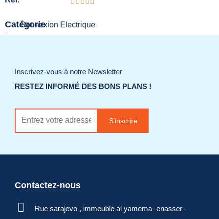
Catégorie
Connexion Electrique
:
Ajouter à la liste
Inscrivez-vous à notre Newsletter
de souhaits
RESTEZ INFORMÉ DES BONS PLANS !
Demander un
S'inscrire
devis
Contactez-nous
Rue sarajevo , immeuble al yamema -enasser -