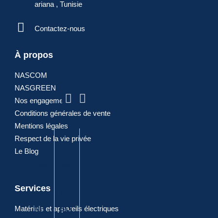
ariana , Tunisie
Contactez-nous
À propos
ARTICLES
NASCOM
NASGREEN
POPULAIRES
Nos engagements
Conditions générales de vente
Mentions légales
Respect de la vie privée
Le Blog
PIN
PIN
PIN
DIA
PIN
CE
CE
CE
GO
CE
Services
SA
A
A
NA
CO
Matériels et appareils électriques
NIT
BO
JOI
LE
MBI