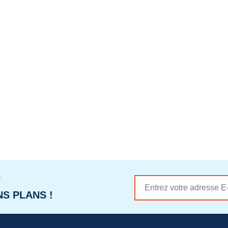
r
S PLANS !