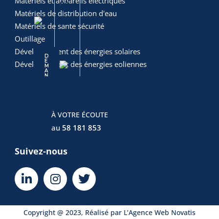
Matériels et appareils électriques
PO
RIQ
EM
Matériels de distribution d'eau
USS
UE
AN
Matériels de sante sécurité
OIR
DE
Outillage
D
E
Développement des énergies solaires
M
D
A
E
N
Développement des énergies eoliennes
M
D
A
E
N
R
D
U
E
N
D
R
D
E
U
E
M
N
D
V
A
D
D
E
I
N
E
E
M
S
D
M
À VOTRE ÉCOUTE
V
A
E
A
I
N
R
N
S
D
U
D
au
58 181 853
E
N
E
R
D
R
U
E
U
N
V
N
Suivez-nous
D
I
D
E
S
E
V
V
I
I
S
S
Copyright @ 2023, Réalisé par L’
Agence Web
Novatis