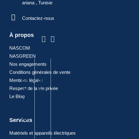
ariana , Tunisie
ARTICLES
Contactez-nous
POPULAIRES
À propos
NASCOM
NASGREEN
Nos engagements
Conditions générales de vente
Mentions légales
PIN
PIN
PIN
DIA
PIN
Respect de la vie privée
CE
CE
CE
GO
CE
Le Blog
SA
A
A
NA
CO
NIT
BO
JOI
LE
MBI
AIR
UT
NT
ELE
NE
Services
E
ON
CT
E
Matériels et appareils électriques
PO
RIQ
ALL