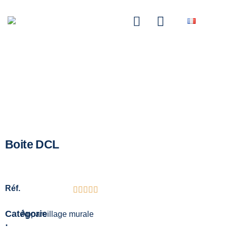
NASCOM-NASGREEN
Boite DCL
Réf.
Catégorie
Appareillage murale
: