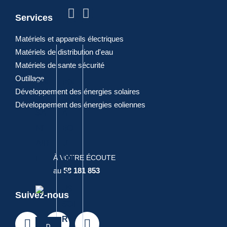
POPULAIRES
Services
Matériels et appareils électriques
Matériels de distribution d'eau
Matériels de sante sécurité
Outillage
PIN
PIN
PIN
DIA
PIN
Développement des énergies solaires
CE
CE
CE
GO
CE
Développement des énergies eoliennes
SA
A
A
NA
CO
NIT
BO
JOI
LE
MBI
AIR
UT
NT
ELE
NE
À VOTRE ÉCOUTE
E
ON
CT
E
au
58 181 853
PO
RIQ
ALL
US
UE
EM
Suivez-nous
SOI
AN
D
E
R
DE
M
D
A