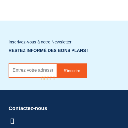
Inscrivez-vous à notre Newsletter
Applique extérieure
RESTEZ INFORMÉ DES BONS PLANS !
LED
S'inscrire
Réf.
Catégorie
Eclairage, Eclairage
:
exterieur
Contactez-nous
Ajouter à la liste
de souhaits