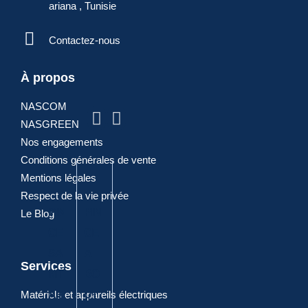
ariana , Tunisie
Contactez-nous
ARTICLES
À propos
NASCOM
POPULAIRES
NASGREEN
Nos engagements
Conditions générales de vente
Mentions légales
Respect de la vie privée
PIN
PIN
PIN
DIA
PIN
Le Blog
CE
CE
CE
GO
CE
SA
A
A
NA
CO
Services
NIT
BO
JOI
LE
MBI
Matériels et appareils électriques
AIR
UT
NT
ELE
NE