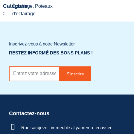
Catégorie
Eclairage, Poteaux
:
d'eclairage
Ajouter à la liste
de souhaits
Inscrivez-vous à notre Newsletter
RESTEZ INFORMÉ DES BONS PLANS !
Demander un
devis
S'inscrire
Contactez-nous
Rue sarajevo , immeuble al yamema -enasser -